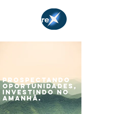
prospere
Empreendimentos
PROSPECTANDO
OPORTUNIDADES,
INVESTINDO NO
AMANHÃ.